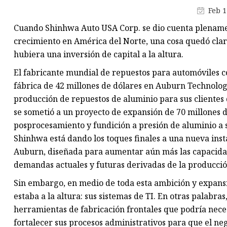
Piezas de fundición a presión
Feb 1
Accesorios para barrenas
Cuando Shinhwa Auto USA Corp. se dio cuenta plename
Piezas de desgaste de amolad
crecimiento en América del Norte, una cosa quedó clar
hubiera una inversión de capital a la altura.
El fabricante mundial de repuestos para automóviles 
fábrica de 42 millones de dólares en Auburn Technolo
producción de repuestos de aluminio para sus clientes
se sometió a un proyecto de expansión de 70 millones 
posprocesamiento y fundición a presión de aluminio a 
Shinhwa está dando los toques finales a una nueva inst
Auburn, diseñada para aumentar aún más las capacidad
demandas actuales y futuras derivadas de la producción
Sin embargo, en medio de toda esta ambición y expans
estaba a la altura: sus sistemas de TI. En otras palabr
herramientas de fabricación frontales que podría neces
fortalecer sus procesos administrativos para que el n