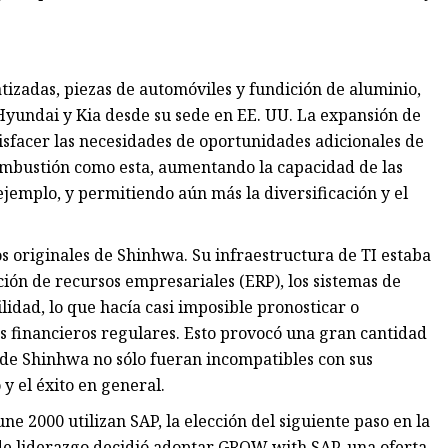
izadas, piezas de automóviles y fundición de aluminio,
, Hyundai y Kia desde su sede en EE. UU. La expansión de
tisfacer las necesidades de oportunidades adicionales de
combustión como esta, aumentando la capacidad de las
jemplo, y permitiendo aún más la diversificación y el
os originales de Shinhwa. Su infraestructura de TI estaba
ción de recursos empresariales (ERP), los sistemas de
lidad, lo que hacía casi imposible pronosticar o
os financieros regulares. Esto provocó una gran cantidad
 de Shinhwa no sólo fueran incompatibles con sus
y el éxito en general.
e 2000 utilizan SAP, la elección del siguiente paso en la
 de liderazgo decidió adoptar GROW with SAP, una oferta