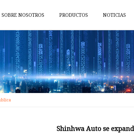
SOBRE NOSOTROS
PRODUCTOS
NOTICIAS
Piezas de perforación
Piezas metálicas OEM
Piezas de maquinaria agrícola
Brocas de arrastre
Piezas de trituradora
Estampado de piezas
blica
Piezas de sierra para árboles
Piezas de zanjadora
Piezas de desgaste del sinfín
Shinhwa Auto se expand