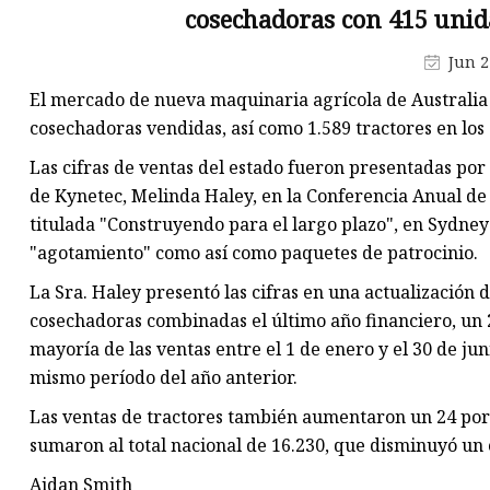
Piezas de fundición a presión
cosechadoras con 415 unid
Accesorios para barrenas
Jun 2
Piezas de desgaste de amolad
El mercado de nueva maquinaria agrícola de Australia 
cosechadoras vendidas, así como 1.589 tractores en los 
Las cifras de ventas del estado fueron presentadas por 
de Kynetec, Melinda Haley, en la Conferencia Anual de 
titulada "Construyendo para el largo plazo", en Sydney
"agotamiento" como así como paquetes de patrocinio.
La Sra. Haley presentó las cifras en una actualización 
cosechadoras combinadas el último año financiero, un 2
mayoría de las ventas entre el 1 de enero y el 30 de ju
mismo período del año anterior.
Las ventas de tractores también aumentaron un 24 por c
sumaron al total nacional de 16.230, que disminuyó un 
Aidan Smith