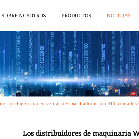
SOBRE NOSOTROS
PRODUCTOS
NOTICIAS
Piezas de perforación
Piezas metálicas OEM
Piezas de maquinaria agrícola
Brocas de arrastre
Piezas de trituradora
Estampado de piezas
ideran el mercado en ventas de cosechadoras con 415 unidades 
Piezas de sierra para árboles
Piezas de zanjadora
Piezas de desgaste del sinfín
Los distribuidores de maquinaria W